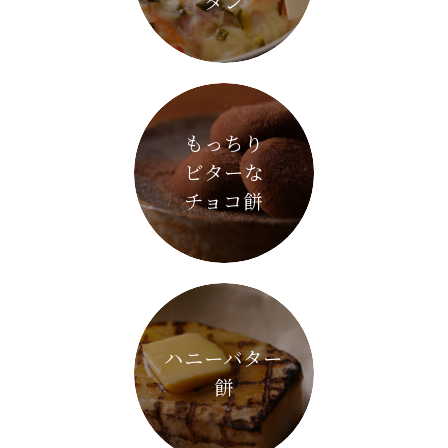
タン
もっちり
ビターな
チョコ餅
ハニーバター
餅