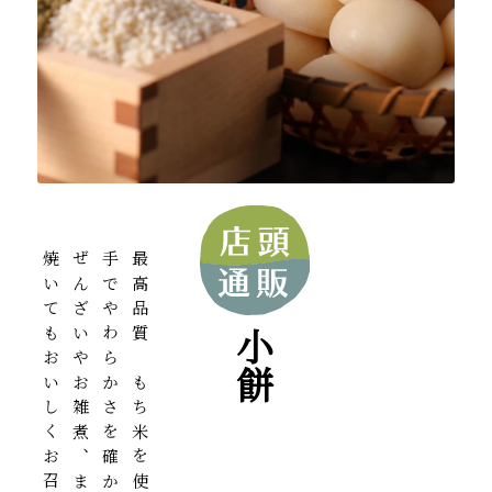
ぜんざいやお雑煮、またお鍋に。
小餅