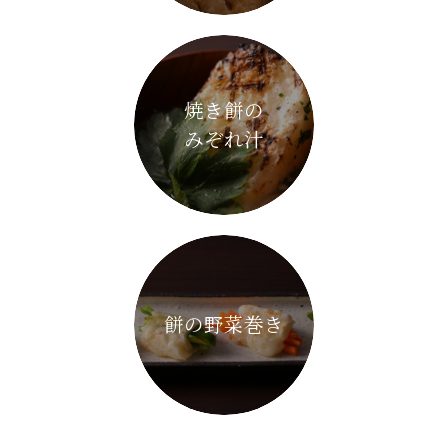
焼き餅の
みぞれ汁
餅の野菜巻き