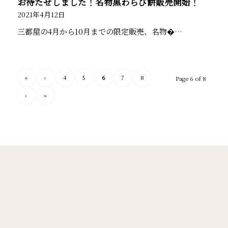
お待たせしました！名物黒わらび餅販売開始！
2021年4月12日
三都屋の4月から10月までの限定販売、名物�…
«
‹
4
5
6
7
8
Page 6 of 8
›
»