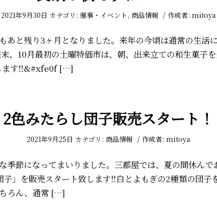
/
2021年9月30日
カテゴリ:
催事・イベント
,
商品情報
作成者:
mitoya
もあと残り3ヶ月となりました。来年の今頃は通常の生活
週末、10月最初の土曜特価市は、朝、出来立ての和生菓子を全
す‼&#xfe0f […]
2色みたらし団子販売スタート！
/
2021年9月25日
カテゴリ:
商品情報
作成者:
mitoya
な季節になってまいりました。三都屋では、夏の間休んで
団子」を販売スタート致します‼️白とよもぎの2種類の団子
ろん、通常 […]