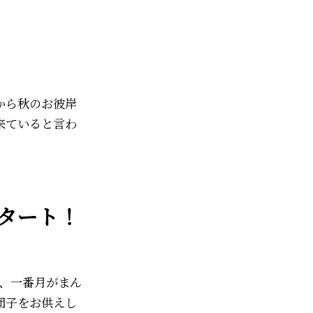
。
から秋のお彼岸
来ていると言わ
スタート！
で、一番月がまん
団子をお供えし