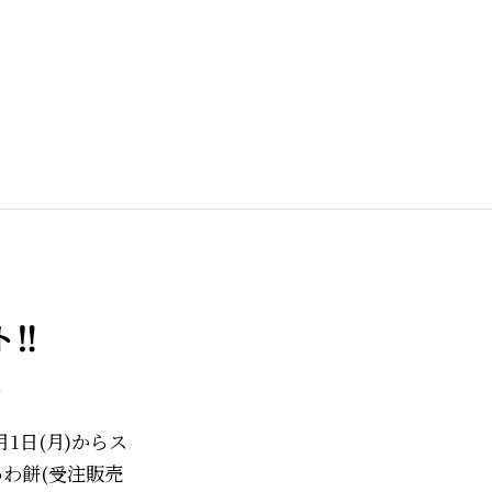
‼️
a
1日(月)からス
わ餅(受注販売