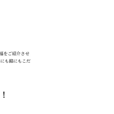
福をご紹介させ
地にも餡にもこだ
！