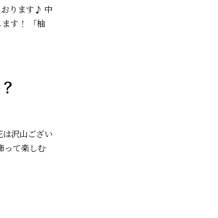
おります♪ 中
ます！ 「柚
か？
花は沢山ござい
飾って楽しむ