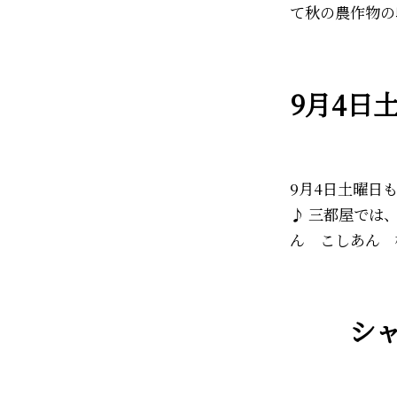
て秋の農作物の
9月4日
9月4日土曜日
♪ 三都屋では、
ん こしあん 
シ