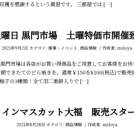
収穫を感謝するという風習です。 三都屋では […]
土曜日 黒門市場 土曜特価市開催致
/
2021年9月2日
カテゴリ:
催事・イベント
,
商品情報
作成者:
mitoya
も黒門市場は各店がお買い得商品をご用意してお客様をお待
朝できたてのどら焼きを、通常￥150を¥100(税込)で販売
柚子の3種類！全て羽二重餅入りで […]
ャインマスカット大福 販売スタート
/
2021年8月28日
カテゴリ:
商品情報
作成者:
mitoya