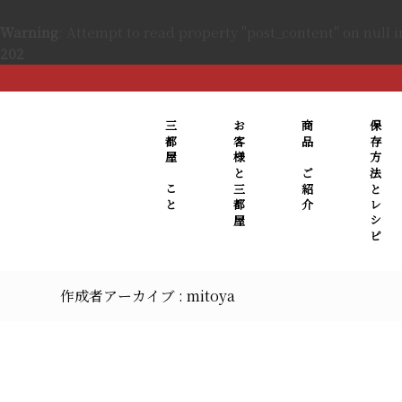
Warning
: Attempt to read property "post_content" on null 
202
三都屋のこと
お客様と三都屋
商品のご紹介
保存方法とレシピ
作成者アーカイブ : mitoya