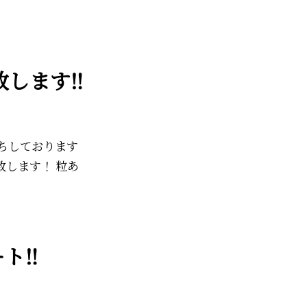
します‼️
ちしております
致します！ 粒あ
‼️