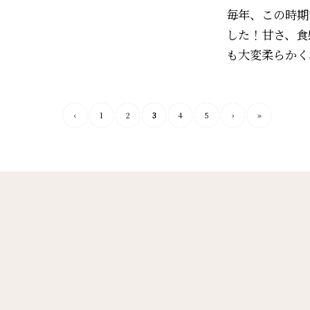
毎年、この時期
した！甘さ、食
も大変柔らかく
‹
1
2
3
4
5
›
»