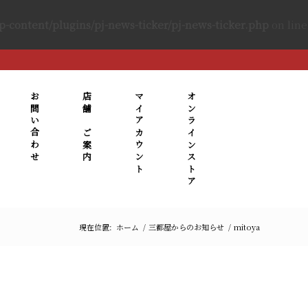
content/plugins/pj-news-ticker/pj-news-ticker.php
on line
お問い合わせ
店舗のご案内
マイアカウント
オンラインストア
現在位置:
ホーム
/
三都屋からのお知らせ
/
mitoya